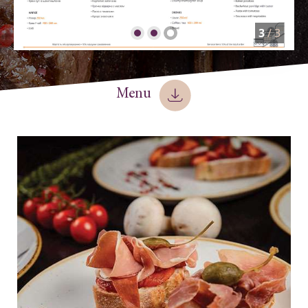
3
/
3
Menu